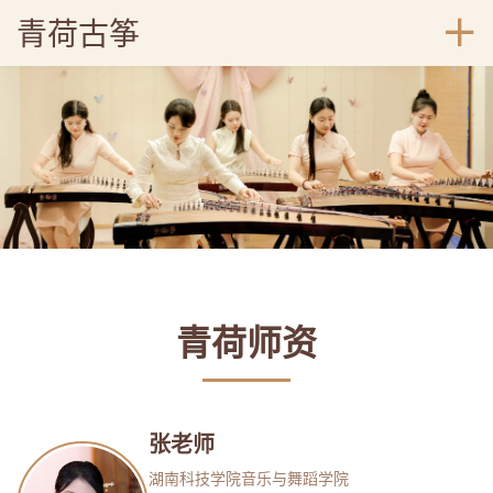
青荷古筝
青荷师资
张老师
湖南科技学院音乐与舞蹈学院