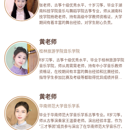
张老师，古筝十级优秀水平，十岁习筝，毕业于湖
南科技学院音乐与舞蹈学院古筝专业，师从湖南科
技学院杨艳老师，持有高级中学教师资格证，大学
期间有着丰富的舞台经验，对学生耐心负责。
黄老师
桂林旅游学院音乐学院
8岁习筝，古筝十级优秀水平，毕业于桂林旅游学院
音乐学院，师从周霄霄老师，持有中小学音乐教师
资格证，在校期间有丰富的舞台经验和比赛经验，
指导学生参加比赛及考级等都取得优异成绩并获得
区级优秀指导教师称号。
黄老师
华南师范大学音乐学系
毕业于华南师范大学音乐学系古筝专业。8岁习筝，
师从古筝演奏家王温豪老师。演出经验丰富，作为
“三才筝团”成员参与演出了在华南师范大学音乐厅、