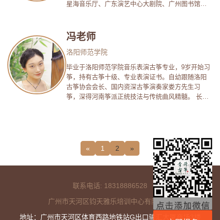
星海音乐厅、广东演艺中心大剧院、广州图书馆、
连州市文化馆等地举办的重奏、合奏音乐会。
冯老师
洛阳师范学院
毕业于洛阳师范学院音乐表演古筝专业，9岁开始习
筝，持有古筝十级、专业表演证书。自幼跟随洛阳
古筝协会会长、国内资深古筝演奏家娄方先生习
筝，深得河南筝派正统技法与传统曲风精髓。 长期
指导团员基本功、手型指法、音色处理与舞台表现
力，积累了丰富的教学、纠错与带队排练经验。
«
1
2
»
联系电话: 18318886528
广州市天河区钧天雅乐培训中心有限公司
地址：广州市天河区体育西路地铁站G出口骏汇大厦商场3楼