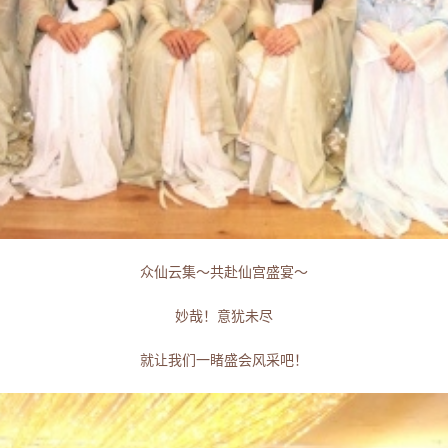
众仙云集～共赴仙宫盛宴～
妙哉！意犹未尽
就让我们一睹盛会风采吧！